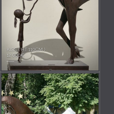
KISS ( HT 110CM )
12 000€