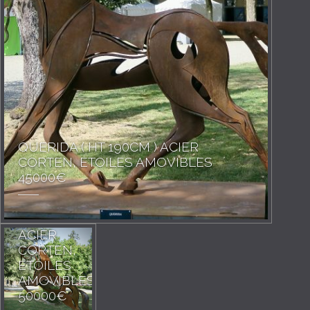
QUERIDA ( HT 190CM ) ACIER
CORTEN, ETOILES AMOVIBLES
45000€
QUARTZ
( HT
272CM )
ACIER
CORTEN,
ETOILES
AMOVIBLES
50000€
QUECHUA