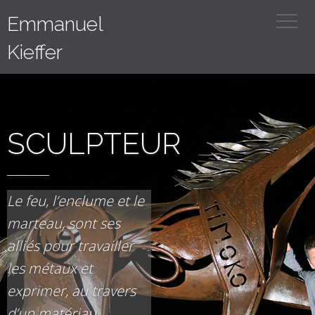
Emmanuel
Kieffer
SCULPTEUR
Le feu, l’enclume et le
marteau, sont ses
alliés pour travailler
les métaux et
exprimer, au travers
d’un matériau