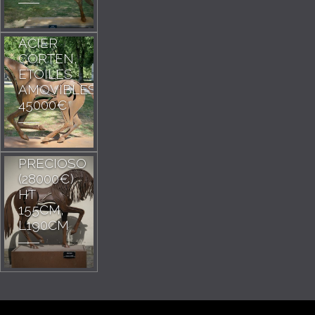
( HT
190CM )
ACIER
CORTEN,
ETOILES
AMOVIBLES
45000€
PRECIOSO
(28000€)
HT
155CM,
L190CM