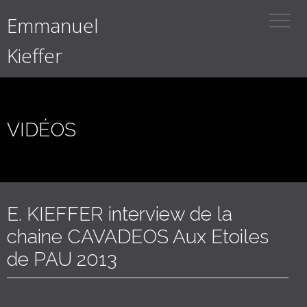
Emmanuel
Kieffer
VIDÉOS
E. KIEFFER interview de la
chaine CAVADEOS Aux Etoiles
de PAU 2013